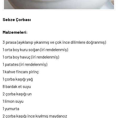
Sebze Çorbası
Malzemeleri:
3 pırasa (ayıklanıp yıkanmış ve çok ince dilimlere doğranmış)
1 orta boy kuru soğan (iri rendelenmiş)
1 orta boy havuç (iri rendelenmiş)
1 patates (iri rendelenmiş)
1 kahve fincanı pirinç
1 çorba kaşığı yağ
8 bardak et suyu
2 çorba kaşığı un
1 limon suyu
1 yumurta
2 çorba kaşığı ince kıyılmış maydanoz