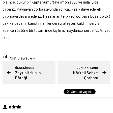
pişince, çukur bir kapta yumurtayı limon suyu ve unla iyice
çırparız. Kaynayan çorba suyundan birkaç kaşık ilave ederek
çırpmaya devam ederiz. Hazırlanan terbiyeyi çorbaya boşaltıp 2-3
dakika devamlı karıştırırız. Tencereyi ateşten kaldırır, servis
ederken üstüne bir tutam ince kıyılmış maydanoz serperiz. Afiyet
olsun.
Post Views:
414
ÖNCEKİ KONU
SONRAKİ KONU
Zeytinli Muska
Köfteli Sebze
Böreği
Çorbası
admin