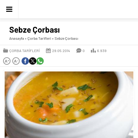
Sebze Çorbası
Anasayfa
»
Çorba Tarifleri
»
Sebze Çorbası
ÇORBA TARIFLERI
29.05.2014
0
6.939
A
A
+
-