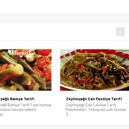
yağlı Çalı Fasülye Tarifi
Zeytinyağlı Enginar Yapılışı
ağlı Çalı Fasülye Tarifi
Zeytinyağlı Enginar Tarifi Kış ayların
leri: 1 kilogram çalı fasulye,
da sıklıkla tercih edilen bir...