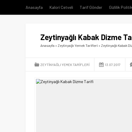
Anasayfa
Kalori Cetveli
Tarif Gönder
Gizlilik Politi
Zeytinyağlı Kabak Dizme Tar
Anasayfa
»
Zeytinyağlı Yemek Tarifleri
»
Zeytinyağlı Kabak Di
ZEYTINYAĞLI YEMEK TARIFLERI
13.07.2017