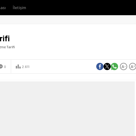
kası
İletişim
ifi
zme Tarifi
A
A
-
+
0
2.611