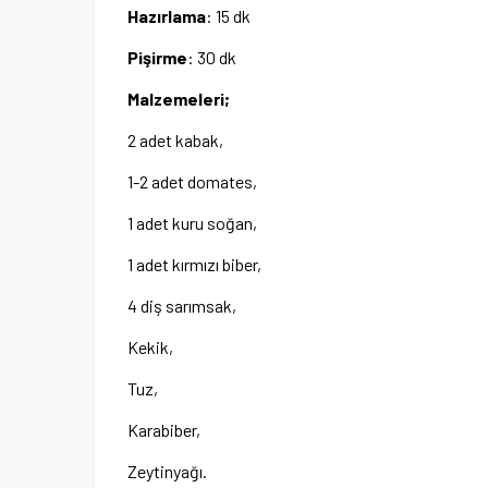
Hazırlama
: 15 dk
Pişirme
: 30 dk
Malzemeleri;
2 adet kabak,
1-2 adet domates,
1 adet kuru soğan,
1 adet kırmızı biber,
4 diş sarımsak,
Kekik,
Tuz,
Karabiber,
Zeytinyağı.