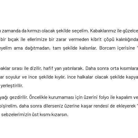
nı zamanda da kırmızı olacak şekilde seçelim. Kabaklarımız ile güzelc
r bıçak ile ellerimize bir zarar vermeden kibrit çöpü kalınlığınd
leyelim ama dağıtmadan, tam şekilde kalsınlar. Borcam içerisine 
r sırası ile dizilir, hafif yan yatırılarak. Daha sonra orta kısımlar
ar soyulur ve ince şekilde kıyılır, ince halkalar olacak şekilde kapy
erleştirilir.
yağı gezdirilir. Öncelikle kurumaması için üzerini folyo ile kapalım v
pişirelim, daha sonra dilerseniz üzerine kaşar rendesi de ekleyerek 
ık sebzelerimizin üst kısmı kızarsın.