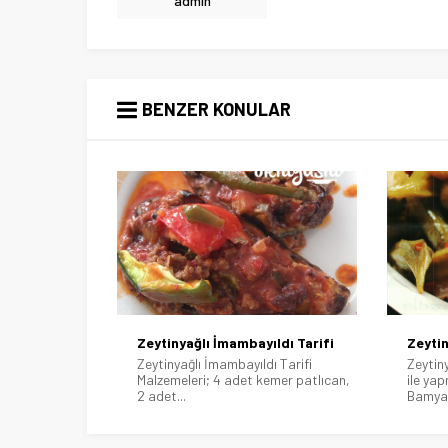
admin
BENZER KONULAR
ldı Tarifi
Zeytinyağlı Bamya Tarifi
Zeytin
ı Tarifi
Zeytinyağlı Bamya Tarifi Taze bamya
Zeytiny
emer patlıcan,
ile yapmanızı tavsiye ederim.
Malzeme
Bamyayı...
2...