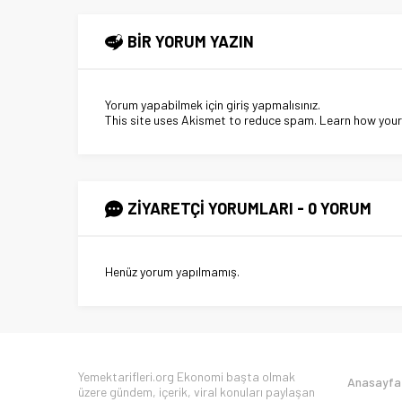
BİR YORUM YAZIN
Yorum yapabilmek için
giriş yapmalısınız
.
This site uses Akismet to reduce spam.
Learn how you
ZİYARETÇİ YORUMLARI - 0 YORUM
Henüz yorum yapılmamış.
Yemektarifleri.org Ekonomi başta olmak
Anasayfa
üzere gündem, içerik, viral konuları paylaşan