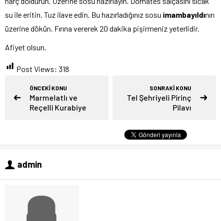
harç doldurun. Üzerine sosu hazırlayın. Domates salçasını sıcak
su ile eritin. Tuz ilave edin. Bu hazırladığınız sosu
imambayıldı
nın
üzerine dökün. Fırına vererek 20 dakika pişirmeniz yeterlidir.
Afiyet olsun.
Post Views:
318
ÖNCEKİ KONU
SONRAKİ KONU
Marmelatlı ve
Tel Şehriyeli Pirinç
Reçelli Kurabiye
Pilavı
admin