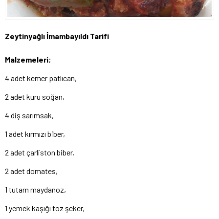
Zeytinyağlı İmambayıldı Tarifi
Malzemeleri
;
4 adet kemer patlıcan,
2 adet kuru soğan,
4 diş sarımsak,
1 adet kırmızı biber,
2 adet çarliston biber,
2 adet domates,
1 tutam maydanoz,
1 yemek kaşığı toz şeker,