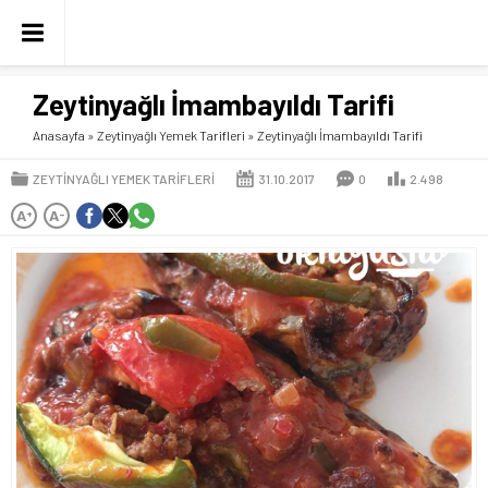
Zeytinyağlı İmambayıldı Tarifi
Anasayfa
»
Zeytinyağlı Yemek Tarifleri
»
Zeytinyağlı İmambayıldı Tarifi
ZEYTINYAĞLI YEMEK TARIFLERI
31.10.2017
0
2.498
A
A
+
-