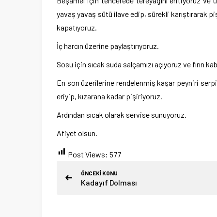
Beşamel için tencerede tereyağını eritiyoruz ve 
yavaş yavaş sütü ilave edip, sürekli karıştırarak piş
kapatıyoruz.
İç harcın üzerine paylaştırıyoruz.
Sosu için sıcak suda salçamızı açıyoruz ve fırın k
En son üzerilerine rendelenmiş kaşar peyniri serpiy
eriyip, kızarana kadar pişiriyoruz.
Ardından sıcak olarak servise sunuyoruz.
Afiyet olsun.
Post Views:
577
ÖNCEKİ KONU
Kadayıf Dolması