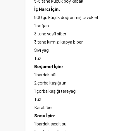
5-6 tane küçük boy kabak
İç Harcı İçin:
500 gr. küçük doğranmış tavuk eti
1 soğan
3 tane yeşil biber
3 tane kırmızı kapya biber
Sıvı yağ
Tuz
Beşamel İçin:
1 bardak süt
2 çorba kaşığı un
1 çorba kaşığı tereyağı
Tuz
Karabiber
Sosu İçin:
1 bardak sıcak su