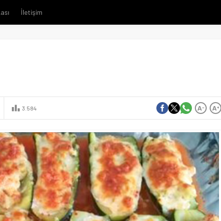
kası
İletişim
A
A
-
+
3.584