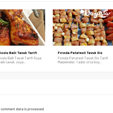
a Patatesli Tavuk Sis
Çerkez Tavuğu Tarifi
 Patatesli Tavuk Sis Tarifi
Çerkez Tavuğu Tarifi Malzemeleri: 1,
ler; 1 adet orta boy...
kg’lık bütün tavuk 1 adet...
r comment data is processed
.