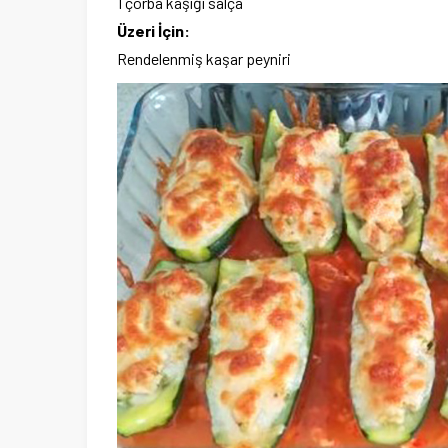
1 çorba kaşığı salça
Üzeri İçin:
Rendelenmiş kaşar peyniri