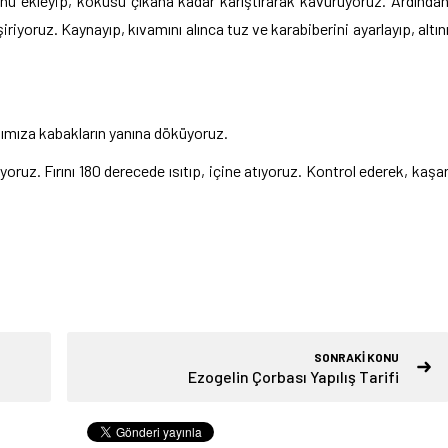
unu ekleyip, kokusu çıkana kadar karıştırarak kavuruyoruz. Ardında
iriyoruz. Kaynayıp, kıvamını alınca tuz ve karabiberini ayarlayıp, altın
abımıza kabakların yanına döküyoruz.
oruz. Fırını 180 derecede ısıtıp, içine atıyoruz. Kontrol ederek, kaşa
SONRAKİ KONU
Ezogelin Çorbası Yapılış Tarifi