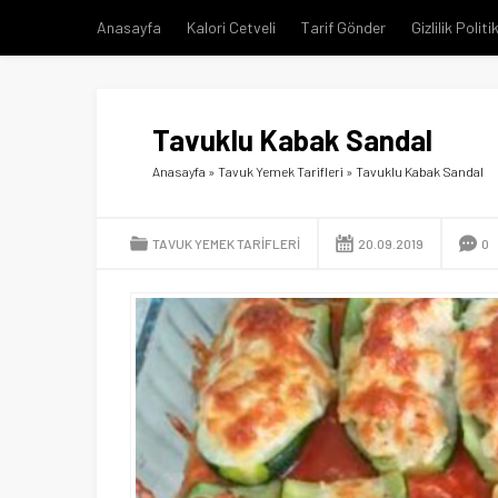
Anasayfa
Kalori Cetveli
Tarif Gönder
Gizlilik Politi
Tavuklu Kabak Sandal
Anasayfa
»
Tavuk Yemek Tarifleri
»
Tavuklu Kabak Sandal
TAVUK YEMEK TARIFLERI
20.09.2019
0