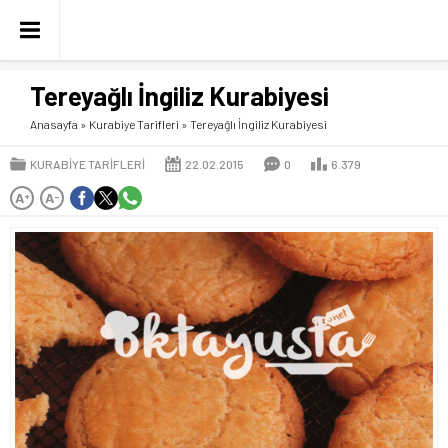
Tereyağlı İngiliz Kurabiyesi
Anasayfa
»
Kurabiye Tarifleri
»
Tereyağlı İngiliz Kurabiyesi
KURABIYE TARIFLERI
22.02.2015
0
6.379
A
A
+
-