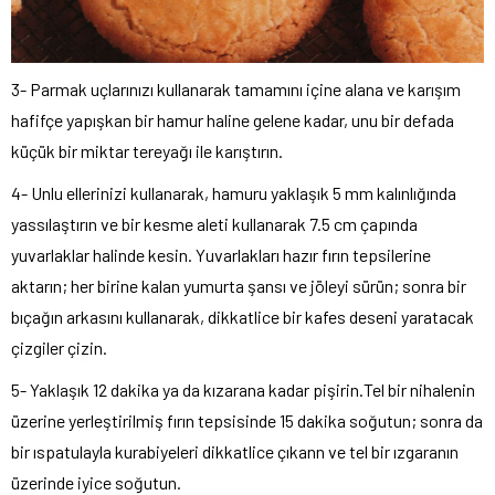
3- Parmak uçlarınızı kullanarak tamamını içine alana ve karışım
hafifçe yapışkan bir hamur haline gelene kadar, unu bir defada
küçük bir miktar tereyağı ile karıştırın.
4- Unlu ellerinizi kullanarak, hamuru yaklaşık 5 mm kalınlığında
yassılaştırın ve bir kesme aleti kullanarak 7.5 cm çapında
yuvarlaklar halinde kesin. Yuvarlakları hazır fırın tepsilerine
aktarın; her birine kalan yumurta şansı ve jöleyi sürün; sonra bir
bıçağın arkasını kullanarak, dikkatlice bir kafes deseni yaratacak
çizgiler çizin.
5- Yaklaşık 12 dakika ya da kızarana kadar pişirin.Tel bir nihalenin
üzerine yerleştirilmiş fırın tepsisinde 15 dakika soğutun; sonra da
bir ıspatulayla kurabiyeleri dikkatlice çıkann ve tel bir ızgaranın
üzerinde iyice soğutun.