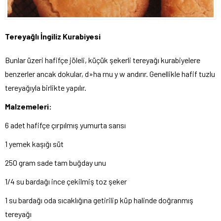
Tereyağlı İngiliz Kurabiyesi
Bunlar üzeri hafifçe jöleli, küçük şekerli tereyağı kurabiyelere
benzerler ancak dokular, d»ha rnu y w andırır. Genellikle hafif tuzlu
tereyağıyla birlikte yapılır.
Malzemeleri:
6 adet hafifçe çırpılmış yumurta sarısı
1 yemek kaşığı süt
250 gram sade tam buğday unu
1/4 su bardağı ince çekilmiş toz şeker
1 su bardağı oda sıcaklığına getirilip küp halinde doğranmış
tereyağı