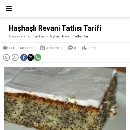
Haşhaşlı Revani Tatlısı Tarifi
Anasayfa
»
Tatlı Tarifleri
»
Haşhaşlı Revani Tatlısı Tarifi
TATLI TARIFLERI
31.05.2018
0
9.531
A
A
+
-