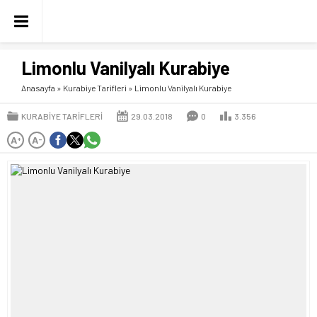
Limonlu Vanilyalı Kurabiye
Anasayfa
»
Kurabiye Tarifleri
»
Limonlu Vanilyalı Kurabiye
KURABIYE TARIFLERI
29.03.2018
0
3.356
A
A
+
-